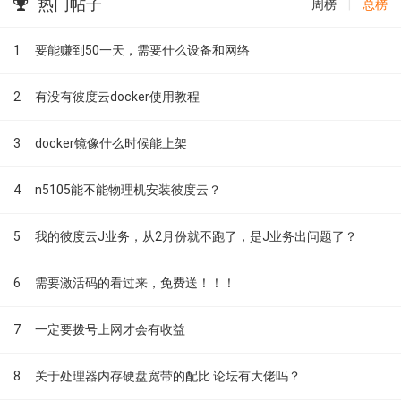
热门帖子
周榜
|
总榜
1
要能赚到50一天，需要什么设备和网络
2
有没有彼度云docker使用教程
3
docker镜像什么时候能上架
4
n5105能不能物理机安装彼度云？
5
我的彼度云J业务，从2月份就不跑了，是J业务出问题了？
6
需要激活码的看过来，免费送！！！
7
一定要拨号上网才会有收益
8
关于处理器内存硬盘宽带的配比 论坛有大佬吗？