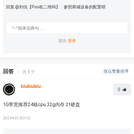
回复 @刘佳【Pos机二维码】: 参照商城设备的配置呗
请先
登录
回答
按点赞量排序
|
共
5
个
biubiubiu
0
1G带宽推荐24核cpu 32g内存 2t硬盘
2023年01月31日