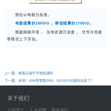
预估以电联为标准，
电联结算价2600/G ，移动结算价1700/G
；
根据网络环境 、 当地资源冗余度 、 文件冷热度
等情况上下浮动。
上一篇：彼度云端午节放假通知
下一篇：亲测！40M带宽跑39M，G610DX光猫你出息了！
关于我们
公司简介
人才招聘
联系我们